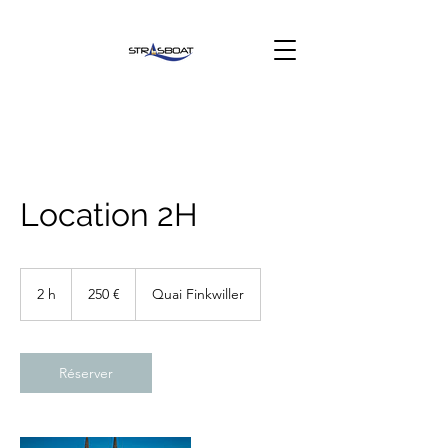
Location 2H
250
euros
2 h
2
250 €
Quai Finkwiller
h
Réserver